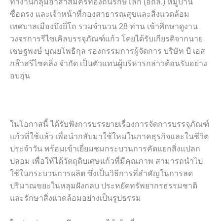
ทำงานกลุ่มอาสาสมัครท้องถิ่นรักษ์โลก (อถล.) หมู่บ้าน
ซื่อตรง และเจ้าหน้าที่กองสาธารณสุขและสิ่งแวดล้อม
เทศบาลเมืองบึงยี่โถ รวมจำนวน 28 ท่าน เข้าศึกษาดูงาน
วงจรการรีไซเคิลบรรจุภัณฑ์แก้ว โดยได้รับเกียรติจากนาย
เชษฐพงษ์ บุณยโพธิกุล รองกรรมการผู้จัดการ บริษัท บี เอส
กล๊าสรีไซคลิ่ง จํากัด เป็นตัวแทนผู้บริหารกล่าวต้อนรับอย่าง
อบอุ่น
ในโอกาสนี้ ได้รับฟังการบรรยายเรื่องการจัดการบรรจุภัณฑ์
แก้วที่ใช้แล้ว เพื่อนำกลับมาใช้ใหม่ในภาคธุรกิจและในชีวิต
ประจำวัน พร้อมเข้าเยี่ยมชมกระบวนการคัดแยกสิ่งแปลก
ปลอม เพื่อให้ได้วัตถุดิบเศษแก้วที่มีคุณภาพ สามารถนำไป
ใช้ในกระบวนการผลิต ซึ่งเป็นวิธีการที่สำคัญในการลด
ปริมาณขยะในหลุมฝังกลบ ประหยัดทรัพยากรธรรมชาติ
และรักษาสิ่งแวดล้อมอย่างเป็นรูปธรรม